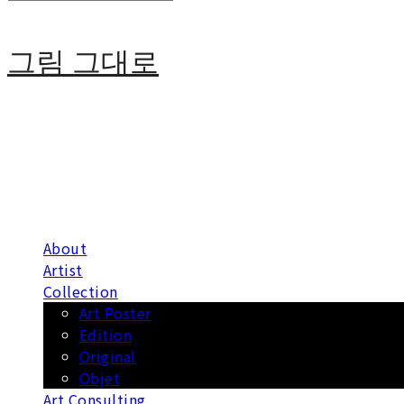
그림 그대로
About
Artist
Collection
Art Poster
Edition
Original
Objet
Art Consulting