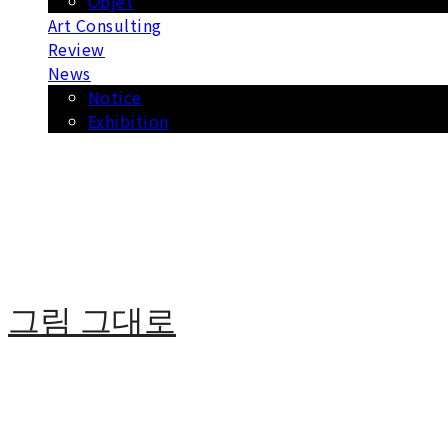
Objet
Art Consulting
Review
News
Notice
Exhibition
그림 그대로