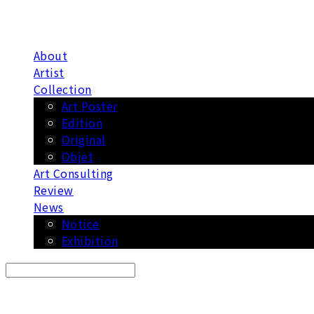
About
Artist
Collection
Art Poster
Edition
Original
Objet
Art Consulting
Review
News
Notice
Exhibition
Search
검색
Log In
로그인