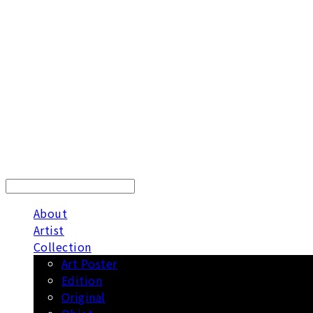
LOG IN
로그인
About
Artist
Collection
Art Poster
Edition
Original